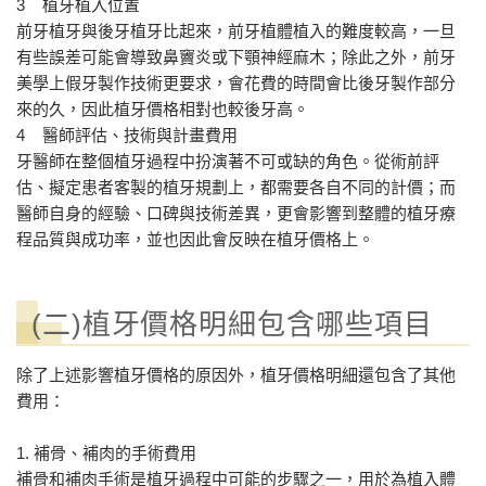
3 植牙植入位置
前牙植牙與後牙植牙比起來，前牙植體植入的難度較高，一旦
有些誤差可能會導致鼻竇炎或下顎神經麻木；除此之外，前牙
美學上假牙製作技術更要求，會花費的時間會比後牙製作部分
來的久，因此植牙價格相對也較後牙高。
4 醫師評估、技術與計畫費用
牙醫師在整個植牙過程中扮演著不可或缺的角色。從術前評
估、擬定患者客製的植牙規劃上，都需要各自不同的計價；而
醫師自身的經驗、口碑與技術差異，更會影響到整體的植牙療
程品質與成功率，並也因此會反映在植牙價格上。
(二)植牙價格明細包含哪些項目
除了上述影響植牙價格的原因外，植牙價格明細還包含了其他
費用：
1. 補骨、補肉的手術費用
補骨和補肉手術是植牙過程中可能的步驟之一，用於為植入體