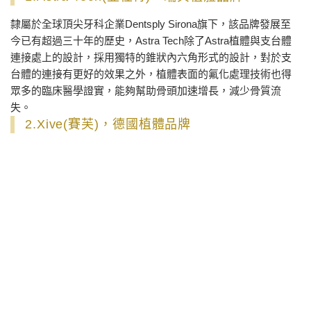
隸屬於全球頂尖牙科企業Dentsply Sirona旗下，該品牌發展至
今已有超過三十年的歷史，Astra Tech除了Astra植體與支台體
連接處上的設計，採用獨特的錐狀內六角形式的設計，對於支
台體的連接有更好的效果之外，植體表面的氟化處理技術也得
眾多的臨床醫學證實，能夠幫助骨頭加速增長，減少骨質流
失。
2.Xive(賽芙)，德國植體品牌
隸屬於全球頂尖牙科企業Dentsply Sirona，於德國設計與生
產，該品牌擁有超過20年的研發歷史，以其卓越的品質、先進
的植牙技術以及高度可靠的生物相容性而著稱。
分享到